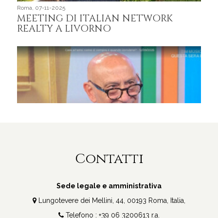
Roma, 07-11-2025
Roma,
MEETING DI ITALIAN NETWORK
Sia
REALTY A LIVORNO
nos
Int
net
liv
a L
Contatti
Roma, 12-09-2025
Sede legale e amministrativa
Intervista ad Uno Mattina, Rai
Lungotevere dei Mellini, 44, 00193 Roma, Italia,
Uno
Telefono : +39 06 3200613 r.a.
Roma