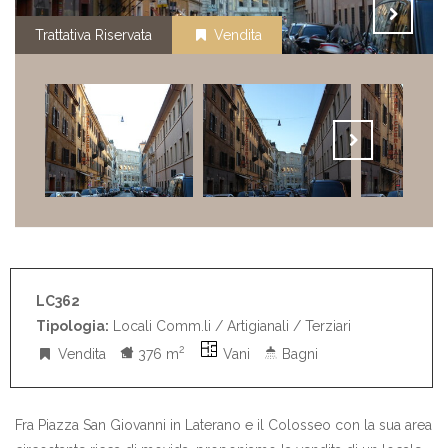
Trattativa Riservata
Vendita
LC362
Tipologia:
Locali Comm.li / Artigianali / Terziari
2
Vendita
376 m
Vani
Bagni
Fra Piazza San Giovanni in Laterano e il Colosseo con la sua area