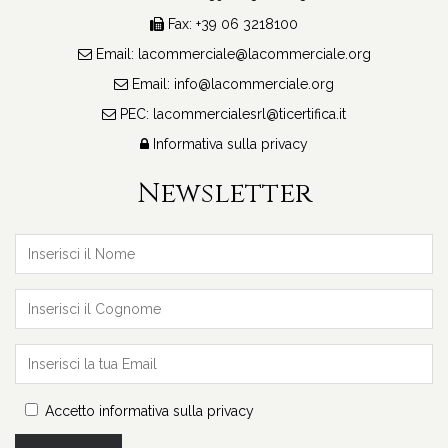
Fax: +39 06 3218100
ME
Email:
lacommerciale@lacommerciale.org
GE
Email:
info@lacommerciale.org
PEC:
lacommercialesrl@ticertifica.it
Informativa sulla privacy
Newsletter
Roma
Accetto informativa sulla privacy
ME
RE