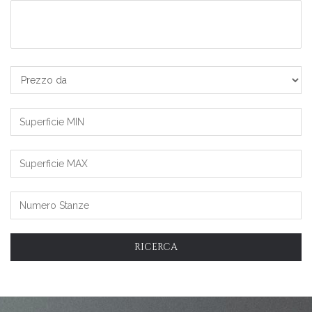
Scegli
una
o
più
Prezzo
zone
da/a
Superficie
MIN
Superficie
MAX
RICERCA