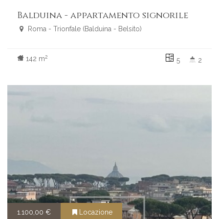
Balduina - appartamento signorile
Roma - Trionfale (Balduina - Belsito)
2
142 m
5
2
1.100,00 €
Locazione